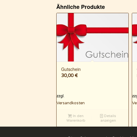
Ähnliche Produkte
Gutschein
30,00
€
zzgl.
zzg
Versandkosten
Ve
In den
Details
Warenkorb
anzeigen