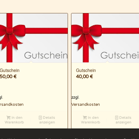
Gutschein
Gutschein
50,00
€
40,00
€
l.
zzgl.
rsandkosten
Versandkosten
In den
Details
In den
Details
Warenkorb
anzeigen
Warenkorb
anzeigen