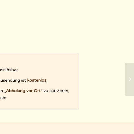
einlösbar.
 Zusendung ist
kostenlos
.
on „
Abholung vor Ort
“ zu aktivieren,
den.