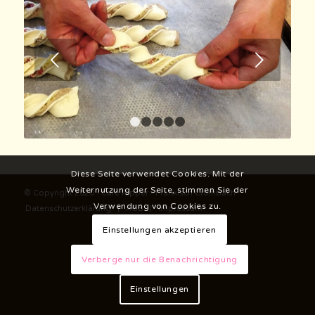
Weiter
1
2
3
4
5
Diese Seite verwendet Cookies. Mit der
Weiternutzung der Seite, stimmen Sie der
© Copyright 2020 - Café Ripper - Fränkisch Crumbach
Verwendung von Cookies zu.
Datenschutzerklärung
AGB
Impressum
Einstellungen akzeptieren
Verberge nur die Benachrichtigung
Einstellungen